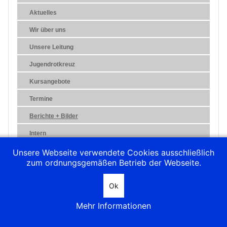
Aktuelles
Wir über uns
Unsere Leitung
Jugendrotkreuz
Kursangebote
Termine
Berichte + Bilder
Intern
Links
Unsere Webseite verwendete Cookies ausschließlich
zum ordnungsgemäßen Betrieb der Webseite.
Kontakt
Impressum
Ok
Datenschutz
Mehr Informationen